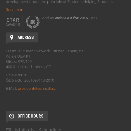
development under the principle of Students Helping Students.
Read more
And as
webSTAR for 2016
(3rd)
ADDRESS
Erasmus Student Network Ústí nad Labem, z.s.
Koleje UJEP K1
Klíšská 979/129
400 01 Ústí nad Labem, CZ
IČ: 05020620
Číslo účtu: 2001093113/2010
E-Mail:
president@esn-usti.cz
OFFICE HOURS
ESN Usti office is at K1 dormitory