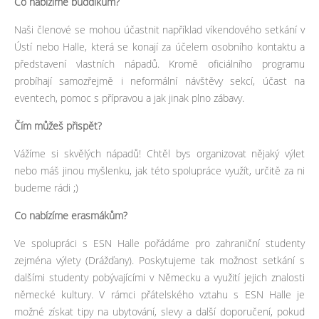
Co nabízíme buddíkům?
Naši členové se mohou účastnit například víkendového setkání v
Ústí nebo Halle, která se konají za účelem osobního kontaktu a
představení vlastních nápadů. Kromě oficiálního programu
probíhají samozřejmě i neformální návštěvy sekcí, účast na
eventech, pomoc s přípravou a jak jinak plno zábavy.
Čím můžeš přispět?
Vážíme si skvělých nápadů! Chtěl bys organizovat nějaký výlet
nebo máš jinou myšlenku, jak této spolupráce využít, určitě za ni
budeme rádi ;)
Co nabízíme erasmákům?
Ve spolupráci s ESN Halle pořádáme pro zahraniční studenty
zejména výlety (Drážďany). Poskytujeme tak možnost setkání s
dalšími studenty pobývajícími v Německu a využití jejich znalosti
německé kultury. V rámci přátelského vztahu s ESN Halle je
možné získat tipy na ubytování, slevy a další doporučení, pokud