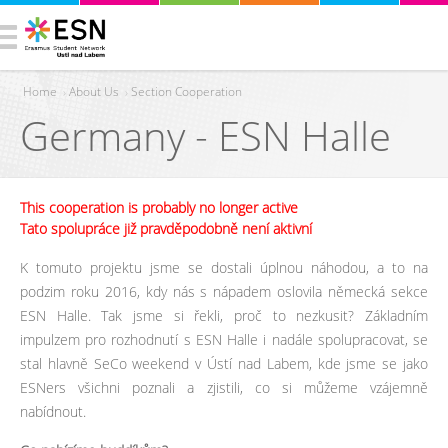
Home
›
About Us
›
Section Cooperation
Germany - ESN Halle
You are here
This cooperation is probably no longer active
Tato spolupráce již pravděpodobně není aktivní
K tomuto projektu jsme se dostali úplnou náhodou, a to na
podzim roku 2016, kdy nás s nápadem oslovila německá sekce
ESN Halle. Tak jsme si řekli, proč to nezkusit? Základním
impulzem pro rozhodnutí s ESN Halle i nadále spolupracovat, se
stal hlavně SeCo weekend v Ústí nad Labem, kde jsme se jako
ESNers všichni poznali a zjistili, co si můžeme vzájemně
nabídnout.