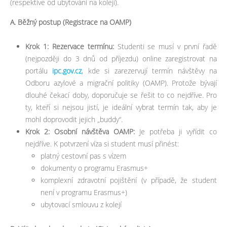
(respektive od ubytování na koleji).
A. Běžný postup (Registrace na OAMP)
Krok 1: Rezervace termínu:
Studenti se musí v první řadě
(nejpozději do 3 dnů od příjezdu) online zaregistrovat na
portálu
ipc.gov.cz
, kde si zarezervují termín návštěvy na
Odboru azylové a migrační politiky (OAMP). Protože bývají
dlouhé čekací doby, doporučuje se řešit to co nejdříve. Pro
ty, kteří si nejsou jistí, je ideální vybrat termín tak, aby je
mohl doprovodit jejich „buddy“.
Krok 2: Osobní návštěva OAMP:
Je potřeba ji vyřídit co
nejdříve. K potvrzení víza si student musí přinést:
platný cestovní pas s vízem
dokumenty o programu Erasmus+
komplexní zdravotní pojištění (v případě, že student
není v programu Erasmus+)
ubytovací smlouvu z kolejí