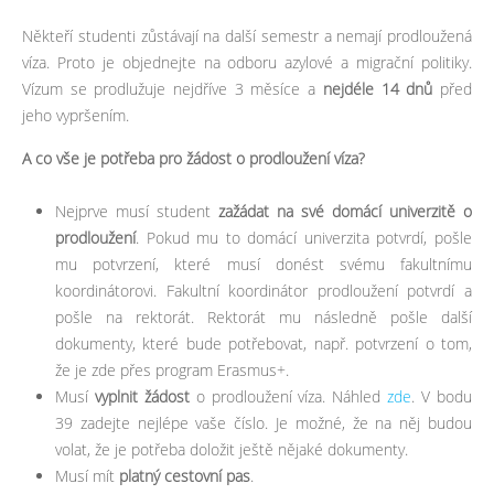
Někteří studenti zůstávají na další semestr a nemají prodloužená
víza. Proto je objednejte na odboru azylové a migrační politiky.
Vízum se prodlužuje nejdříve 3 měsíce a
nejdéle 14 dnů
před
jeho vypršením.
A co vše je potřeba pro žádost o prodloužení víza?
Nejprve musí student
zažádat na své domácí univerzitě o
prodloužení
. Pokud mu to domácí univerzita potvrdí, pošle
mu potvrzení, které musí donést svému fakultnímu
koordinátorovi. Fakultní koordinátor prodloužení potvrdí a
pošle na rektorát. Rektorát mu následně pošle další
dokumenty, které bude potřebovat, např. potvrzení o tom,
že je zde přes program Erasmus+.
Musí
vyplnit žádost
o prodloužení víza. Náhled
zde
. V bodu
39 zadejte nejlépe vaše číslo. Je možné, že na něj budou
volat, že je potřeba doložit ještě nějaké dokumenty.
Musí mít
platný cestovní pas
.