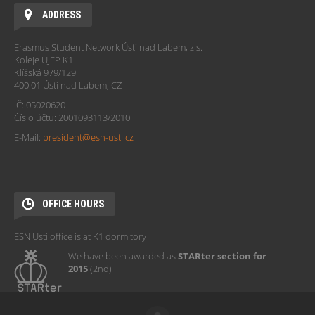
ADDRESS
Erasmus Student Network Ústí nad Labem, z.s.
Koleje UJEP K1
Klíšská 979/129
400 01 Ústí nad Labem, CZ
IČ: 05020620
Číslo účtu: 2001093113/2010
E-Mail:
president@esn-usti.cz
OFFICE HOURS
ESN Usti office is at K1 dormitory
We have been awarded as
STARter section for
2015
(2nd)