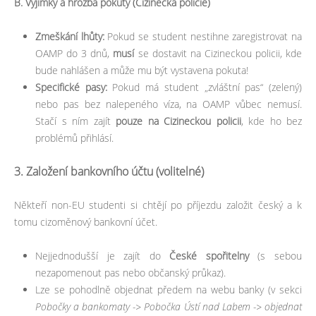
B. Výjimky a hrozba pokuty (Cizinecká policie)
Zmeškání lhůty:
Pokud se student nestihne zaregistrovat na
OAMP do 3 dnů,
musí
se dostavit na Cizineckou policii, kde
bude nahlášen a může mu být vystavena pokuta!
Specifické pasy:
Pokud má student „zvláštní pas“ (zelený)
nebo pas bez nalepeného víza, na OAMP vůbec nemusí.
Stačí s ním zajít
pouze na Cizineckou policii
, kde ho bez
problémů přihlásí.
3. Založení bankovního účtu (volitelné)
Někteří non-EU studenti si chtějí po příjezdu založit český a k
tomu cizoměnový bankovní účet.
Nejjednodušší je zajít do
České spořitelny
(s sebou
nezapomenout pas nebo občanský průkaz).
Lze se pohodlně objednat předem na webu banky (v sekci
Pobočky a bankomaty -> Pobočka Ústí nad Labem -> objednat