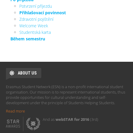
Potvrzení příjezdu
Přihlašovací povinnost
Zdravotní pojištění
Welcome Week
Studentská karta
Během semestru
ABOUT US
Erasmus Student Network (ESN) is a non-profit international student
organisation. Our mission is to represent international students, thus
provide opportunities for cultural understanding and self-
development under the principle of Students Helping Students.
Read more
And as
webSTAR for 2016
(3rd)